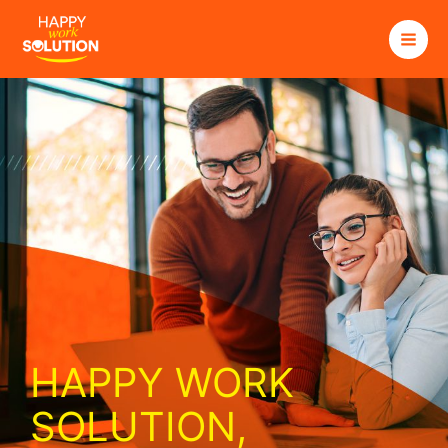
Aller
au
contenu
HAPPY WORK
SOLUTION,